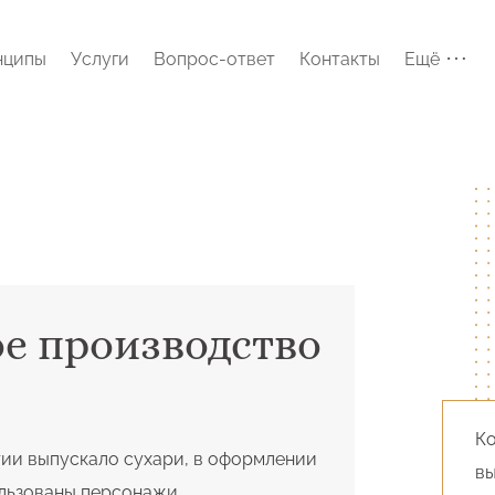
нципы
Услуги
Вопрос-ответ
Контакты
Ещё
е производство
К
ии выпускало сухари, в оформлении
вы
ользованы персонажи