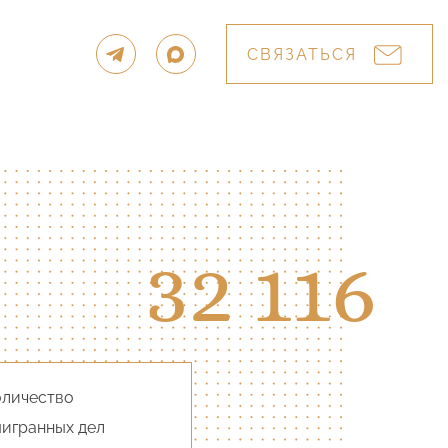
СВЯЗАТЬСЯ
32 116
оличество
игранных дел